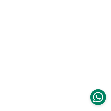
Términos y Condiciones
Política de Privacidad
Política de Reembolso
Licencias de Uso
comoladrønenlanoche
 © 2025
by 
J. Marcos Carbone
Licensed under
CC BY-NC-ND 4.0
Creative Commons Attribution
NonCommercial / NoDerivatives
4.0 International