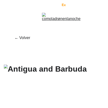
Enviamos al mundo por 
Fed
Ex
. Pedí tranquilo.
← Volver