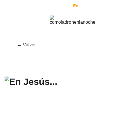
Enviamos al mundo por 
Fed
Ex
. Pedí tranquilo.
← Volver