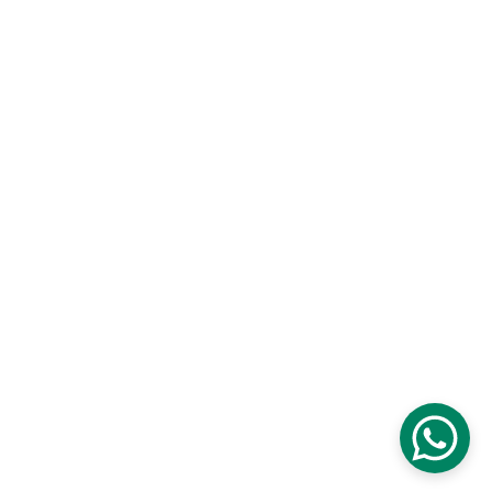
Términos y Condiciones
Política de Privacidad
Política de Reembolso
Licencias de Uso
comoladrønenlanoche
 © 2025
by 
J. Marcos Carbone
Licensed under
CC BY-NC-ND 4.0
Creative Commons Attribution
NonCommercial / NoDerivatives
4.0 International