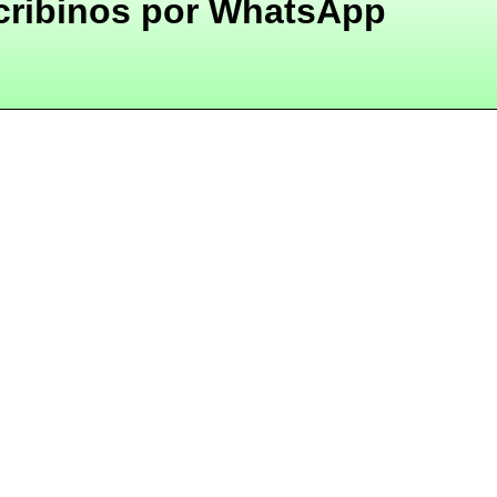
cribinos por WhatsApp
+54 9 11 5851 7814
T
hola@comoladronenlanoche.org
P
Carta de presentación
P
L
comoladrønenlanoche
 © 2026 by 
J. Marcos Carbone
 is licensed u
Creative Commons Attribution / NonCommercial / NoDerivatives 4.0