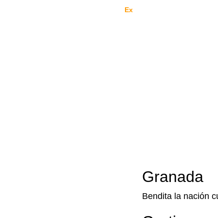
Enviamos al mundo por 
Fed
Ex
. Pedí tranquilo.
NOSOT
Granada
Bendita la nación c