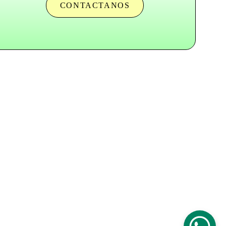
CONTACTANOS
érminos y Condiciones
olítica de Privacidad
olítica de Reembolso
icencias de Uso de Material Evangelístico
nder 
CC BY-NC-ND 4.0
 International