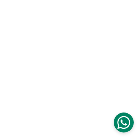
Términos y Condiciones
Política de Privacidad
Política de Reembolso
Licencias de Uso
comoladrønenlanoche
 © 2025
by 
J. Marcos Carbone
Licensed under
CC BY-NC-ND 4.0
Creative Commons Attribution
NonCommercial / NoDerivatives
4.0 International