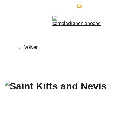
Enviamos al mundo por 
Fed
Ex
. Pedí tranquilo.
← Volver